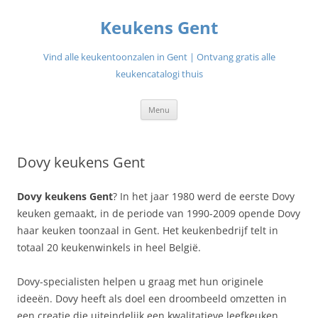
Ga
naar
Keukens Gent
de
inhoud
Vind alle keukentoonzalen in Gent | Ontvang gratis alle
keukencatalogi thuis
Menu
Dovy keukens Gent
Dovy keukens Gent
? In het jaar 1980 werd de eerste Dovy
keuken gemaakt, in de periode van 1990-2009 opende Dovy
haar keuken toonzaal in Gent. Het keukenbedrijf telt in
totaal 20 keukenwinkels in heel België.
Dovy-specialisten helpen u graag met hun originele
ideeën. Dovy heeft als doel een droombeeld omzetten in
een creatie die uiteindelijk een kwalitatieve leefkeuken